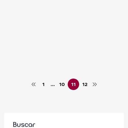
Colegio Santa María La Blanca
febrero 9, 2025
ACTUALIDAD
ATENCIÓN TIEMPO LIBRE
Proyecto Patios Educativos: «GIVE ME
A BREAK»
Colegio Santa María La Blanca
febrero 6, 2025
1
…
10
11
12
Buscar