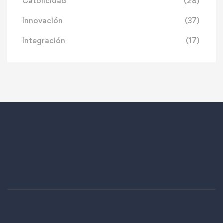
Catolicidad
(28)
Innovación
(37)
Integración
(17)