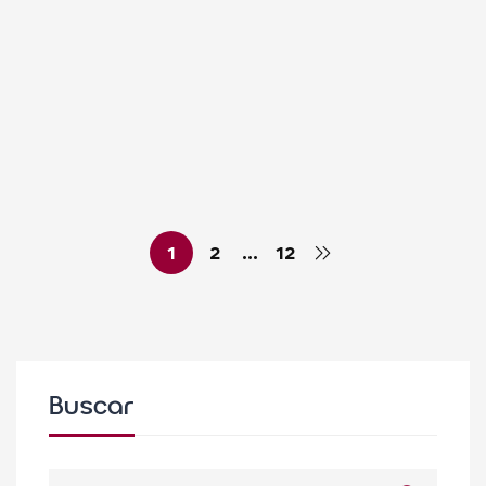
Colegio Santa María La Blanca
junio 1, 2026
BLOG
Correr para acompañar: la iniciativa
de Beatriz Morillo para pacientes
oncológicos
Colegio Santa María La Blanca
junio 1, 2026
1
2
…
12
Buscar