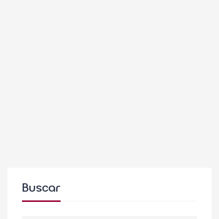
enriquecedora experiencia cultural en
Niza
Comunicacion
diciembre 18, 2024
ATENCIÓN TIEMPO LIBRE
Los alumnos de Francés de ESO y
Bachillerato se van de intercambio a
Niza
Comunicacion
marzo 8, 2024
Buscar