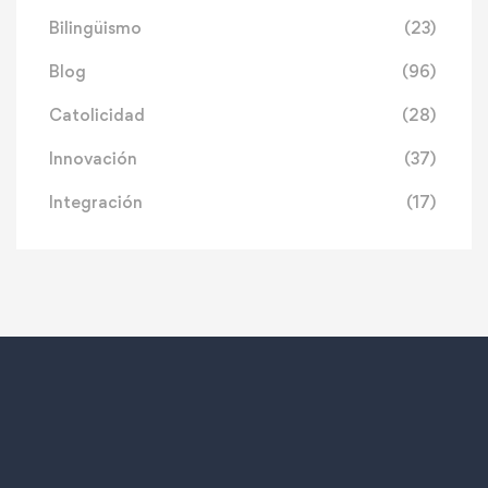
Bilingüismo
(23)
Blog
(96)
Catolicidad
(28)
Innovación
(37)
Integración
(17)