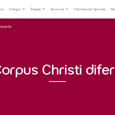
nca
Colegio
Etapas
Servicios
Información familias
No
ferente
orpus Christi dife