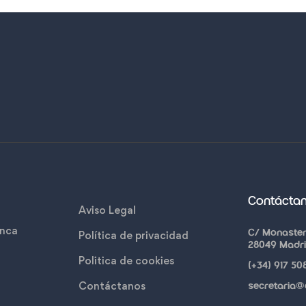
en FP de Panadería y
026
junio 15, 2026
Repostería
Contácta
Aviso Legal
anca
C/ Monasteri
Política de privacidad
28049 Madr
Politica de cookies
(+34) 917 50
Contáctanos
secretaria