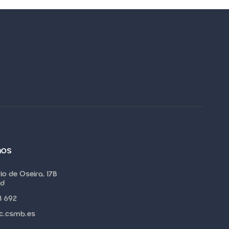
nos
o de Oseira, 17B
id
8 692
@c.csmb.es