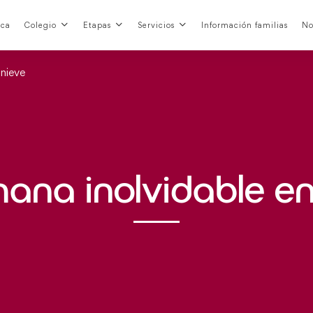
nca
Colegio
Etapas
Servicios
Información familias
No
 nieve
na inolvidable en