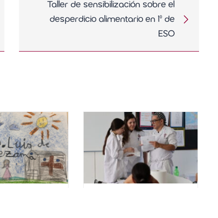
Taller de sensibilización sobre el
desperdicio alimentario en 1º de
ESO
 la vida y el
Órbitas Finales:
 nuestro
creatividad y aprendizaje