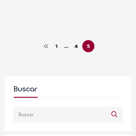
en el IX Congreso Internacional de
Excelencia
Comunicacion
noviembre 7, 2018
1
…
4
5
Buscar