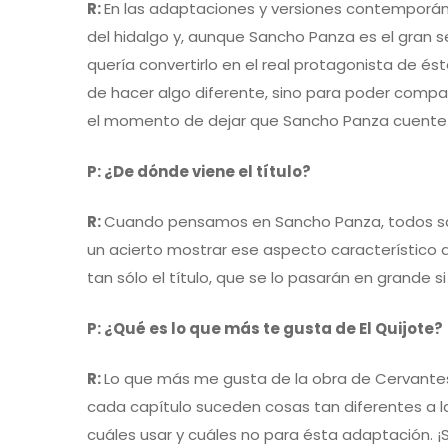
momento
R:
En las adaptaciones y versiones contemporáne
del hidalgo y, aunque Sancho Panza es el gran se
de
quería convertirlo en el real protagonista de és
dejar
de hacer algo diferente, sino para poder compart
el momento de dejar que Sancho Panza cuente l
que
P: ¿De dónde viene el título?
Sancho
R:
Cuando pensamos en Sancho Panza, todos sab
Panza
un acierto mostrar ese aspecto característico 
cuente
tan sólo el título, que se lo pasarán en grande si
la
P: ¿Qué es lo que más te gusta de El Quijote?
historia”
R:
Lo que más me gusta de la obra de Cervantes 
cada capítulo suceden cosas tan diferentes a la
cuáles usar y cuáles no para ésta adaptación. ¡S