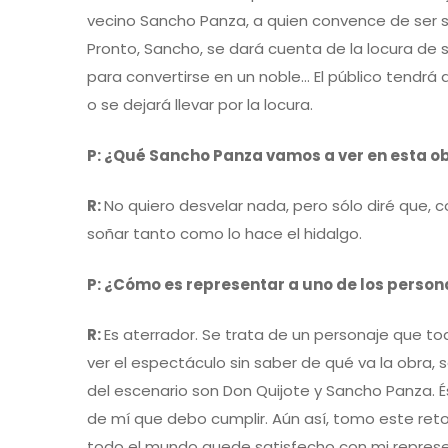
vecino Sancho Panza, a quien convence de ser 
Pronto, Sancho, se dará cuenta de la locura de
para convertirse en un noble… El público tendrá
o se dejará llevar por la locura.
P: ¿Qué Sancho Panza vamos a ver en esta o
R:
No quiero desvelar nada, pero sólo diré que, 
soñar tanto como lo hace el hidalgo.
P: ¿Cómo es representar a uno de los perso
R:
Es aterrador. Se trata de un personaje que tod
ver el espectáculo sin saber de qué va la obra,
del escenario son Don Quijote y Sancho Panza. 
de mí que debo cumplir. Aún así, tomo este ret
todo el mundo quede satisfecho con mi represe