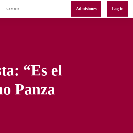
Admisiones
Log in
s
Contacto
ta: “Es el
ho Panza