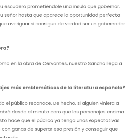
su escudero prometiéndole una ínsula que gobernar.
 su señor hasta que aparece la oportunidad perfecta
 que averiguar si consigue de verdad ser un gobernador
bra?
como en la obra de Cervantes, nuestro Sancho llega a
najes más emblemáticos de la literatura española?
o el público reconoce. De hecho, si alguien viniera a
 sabrá desde el minuto cero que los personajes encima
Ésto hace que el público ya tenga unas expectativas
o con ganas de superar esa presión y conseguir que
ntación.