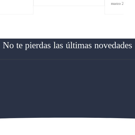
l Campeonato
en la Final 
marzo 24, 202
patines
No te pierdas las últimas novedades