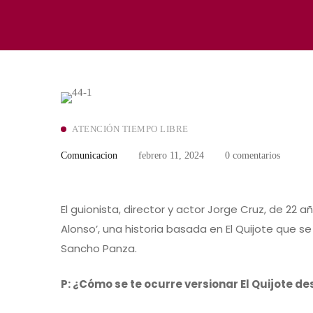
Jorge
ATENCIÓN TIEMPO LIBRE
Cruz,
Comunicacion
febrero 11, 2024
0 comentarios
director
y
El guionista, director y actor Jorge Cruz, de 22
guionista:
Alonso’, una historia basada en El Quijote que s
Sancho Panza.
“Es
P: ¿Cómo se te ocurre versionar El Quijote 
el