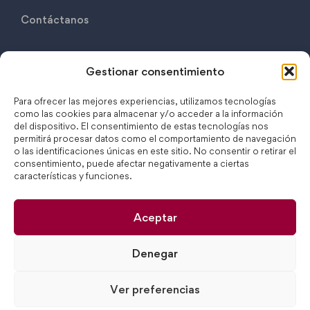
Contáctanos
Contáctanos
Gestionar consentimiento
C/ Monasterio de Oseira, 17B 28049 Madrid
Para ofrecer las mejores experiencias, utilizamos tecnologías
como las cookies para almacenar y/o acceder a la información
(+34) 917 508 692
del dispositivo. El consentimiento de estas tecnologías nos
permitirá procesar datos como el comportamiento de navegación
secretaria@c.csmb.es
o las identificaciones únicas en este sitio. No consentir o retirar el
consentimiento, puede afectar negativamente a ciertas
características y funciones.
Aceptar
Denegar
Ver preferencias
© 2024 Colegio ABANTOS. Todos los derechos reservados.