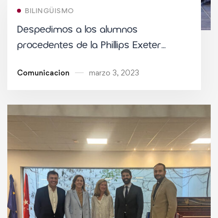
BILINGÜISMO
Despedimos a los alumnos
procedentes de la Phillips Exeter
Academy que estudiaban en nuestro
Comunicacion
marzo 3, 2023
colegio este trimestre