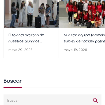
El talento artístico de
Nuestro equipo femeni
nuestros alumnos,
sub-15 de hockey patin
protagonista en una
se clasifica para el
mayo 20, 2026
mayo 19, 2026
exposición colectiva en
Campeonato de Españ
Montecarmelo
Buscar