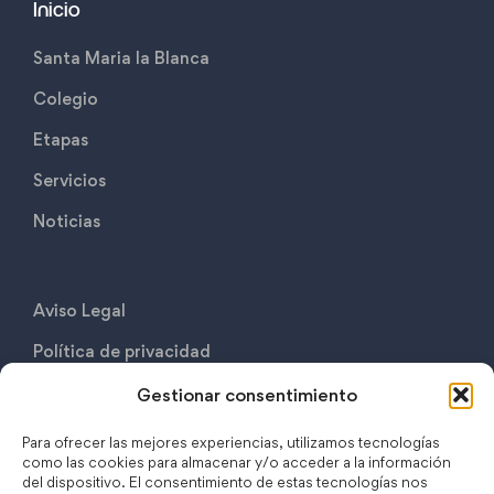
Inicio
Santa Maria la Blanca
Colegio
Etapas
Servicios
Noticias
Aviso Legal
Política de privacidad
Politica de cookies
Gestionar consentimiento
Contáctanos
Para ofrecer las mejores experiencias, utilizamos tecnologías
como las cookies para almacenar y/o acceder a la información
del dispositivo. El consentimiento de estas tecnologías nos