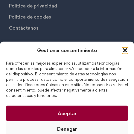
Política de privacidad
Politica de cookies
Contáctanos
Contáctanos
Gestionar consentimiento
C/ Monasterio de Oseira, 17B 28049 Madrid
Para ofrecer las mejores experiencias, utilizamos tecnologías
como las cookies para almacenar y/o acceder a la información
(+34) 917 508 692
del dispositivo. El consentimiento de estas tecnologías nos
permitirá procesar datos como el comportamiento de navegación
secretaria@c.csmb.es
o las identificaciones únicas en este sitio. No consentir o retirar el
consentimiento, puede afectar negativamente a ciertas
características y funciones.
Aceptar
Denegar