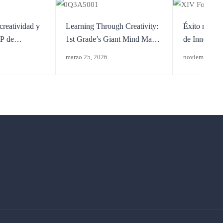
 creatividad y
Learning Through Creativity:
Éxito rotun
FP de
1st Grade’s Giant Mind Map
de Innovaci
ostería
Activity
desafío educ
marzo 25, 2026
noviembre 6, 