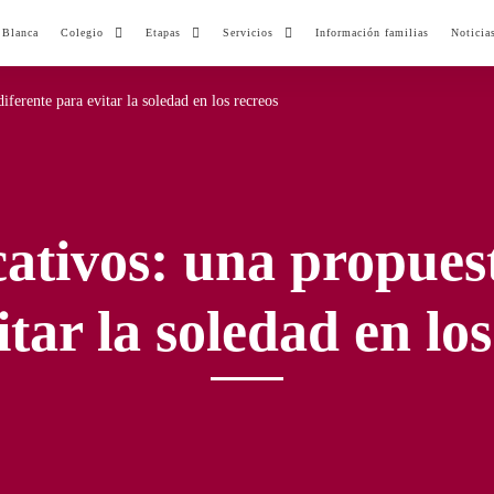
 Blanca
Colegio
Etapas
Servicios
Información familias
Noticia
iferente para evitar la soledad en los recreos
cativos: una propuest
itar la soledad en los