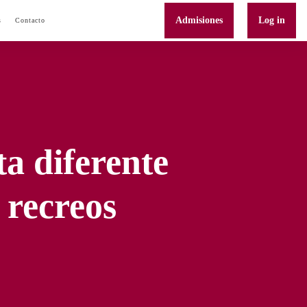
Admisiones
Log in
s
Contacto
a diferente
 recreos